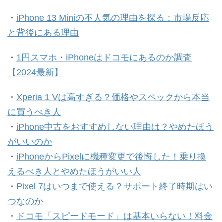
・
iPhone 13 Miniの不人気の理由を探る：市場反応
と背後にある理由
・
1円スマホ・iPhoneはドコモにあるのか調査
【2024最新】
・
Xperia 1 Vは高すぎる？価格やスペックから本当
に買うべき人
・
iPhone中古をおすすめしない理由は？やめたほう
がいいのか
・
iPhoneからPixelに機種変更で後悔した！乗り換
えるべき人とやめたほうがいい人
・
Pixel 7はいつまで使える？サポート終了時期はい
つなのか
・
ドコモ「スピードモード」は基本いらない！料金