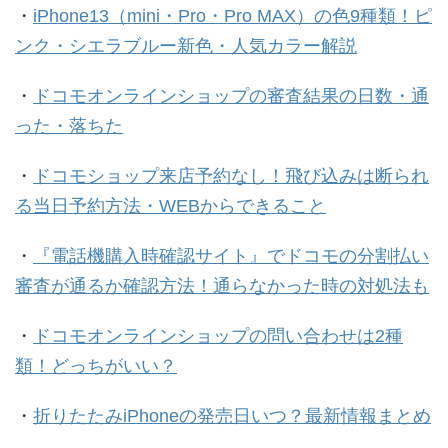
・
iPhone13（mini・Pro・Pro MAX）の色9種類！ピ
ンク・シエラブルー新色・人気カラー解説
・
ドコモオンラインショップの審査結果の日数・通
った・落ちた
・
ドコモショップ来店予約なし！飛び込みは断られ
る当日予約方法・WEBからできること
・
『電話機購入時確認サイト』でドコモの分割払い
審査が通るか確認方法！通らなかった時の対処法も
・
ドコモオンラインショップの問い合わせは2種
類！どっちがいい？
・
折りたたみiPhoneの発売日いつ？最新情報まとめ