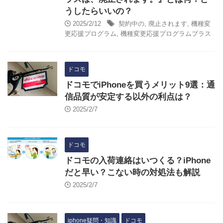
うしたらいいの？
2025/2/12
契約中の
,
廃止されます
,
機種変
更応援プログラム
,
機種変更応援プログラムプラス
ドコモ
ドコモでiPhoneを買うメリット9選：通
信品質が安定する以外の利点は？
2025/2/7
ドコモ
ドコモの入荷連絡はいつくる？iPhone
だと早い？こない時の対処法も解説
2025/2/7
iphone疑問・知識
ドコモ