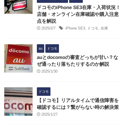
ドコモのiPhone SE3在庫・入荷状況！
店舗・オンライン在庫確認や購入注意
点を解説
2025/2/7
iPhone SE3
,
ドコモ
,
在庫
au
ドコモ
auとdocomoの審査どっちが甘い？な
ぜ通ったり落ちたりするのか解説
2025/1/30
ドコモ
【ドコモ】リアルタイムで通信障害を
確認するには？繋がらない時の解決策
2025/1/27