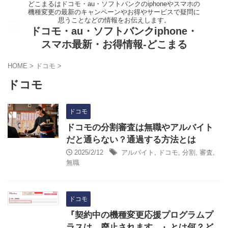
どこまるはドコモ・au・ソフトバンクのiphoneやスマホの
機種変更の最新のキャンペーンやお得やサービスで疑問に
思うことなどの情報をお伝えします。
ドコモ・au・ソフトバンクiphone・
スマホ最新・お得情報-どこまる
HOME
>
ドコモ
>
ドコモ
ドコモ
ドコモの分割審査は無職やアルバイト
だと通らない？通過する方法とは
2025/2/12
アルバイト
,
ドコモ
,
分割
,
審査
,
無職
ドコモ
『契約中の機種変更応援プログラムプ
ラスは、廃止されます。』とは何？ど