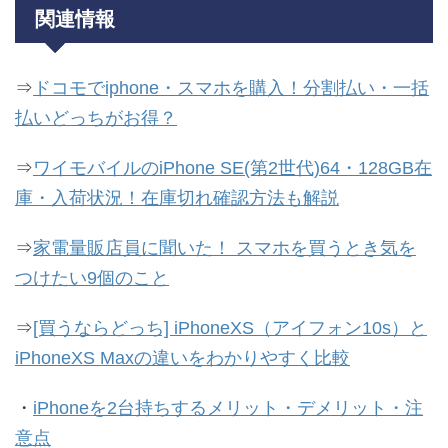
関連情報
⇒
ドコモでiphone・スマホを購入！分割払い・一括
払いどっちがお得？
⇒
ワイモバイルのiPhone SE(第2世代)64・128GB在
庫・入荷状況！在庫切れ確認方法も解説
⇒
家電量販店員に聞いた！ スマホを買うとき気を
つけたい9個のこと
⇒
[買うならどっち] iPhoneXS（アイフォン10s）と
iPhoneXS Maxの違いをわかりやすく比較
・
iPhoneを2台持ちするメリット・デメリット・注
意点