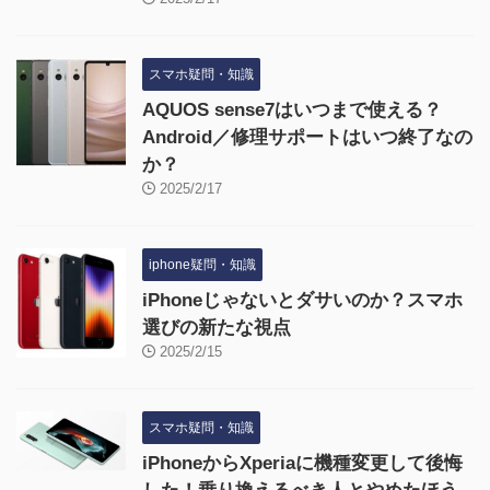
スマホ疑問・知識
AQUOS sense7はいつまで使える？
Android／修理サポートはいつ終了なの
か？
2025/2/17
iphone疑問・知識
iPhoneじゃないとダサいのか？スマホ
選びの新たな視点
2025/2/15
スマホ疑問・知識
iPhoneからXperiaに機種変更して後悔