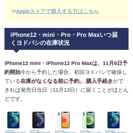
⇒
Appleストアで購入する方はこちら
iPhone12・mini・Pro・Pro Maxいつ届
くヨドバシの在庫状況
iPhone12 mini・iPhone12 Pro Maxは、11月6日予
約開始
今から予約した場合、初回ヨドバシで確保し
ている
在庫がなくなる前に予約、 購入手続き
がで
きれば発売日当日（11月13日）に届くことがほとん
どです。