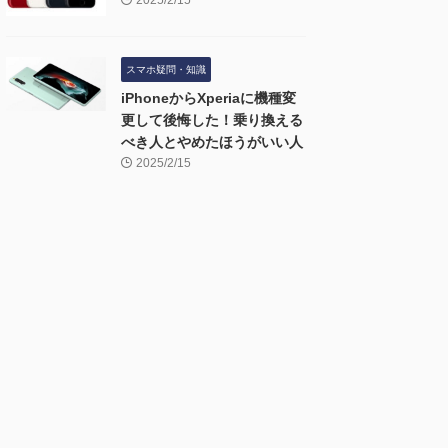
2025/2/15
スマホ疑問・知識
iPhoneからXperiaに機種変
更して後悔した！乗り換える
べき人とやめたほうがいい人
2025/2/15