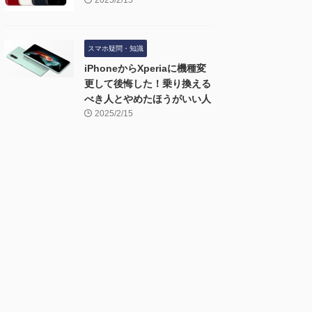
2025/2/15
スマホ疑問・知識
iPhoneからXperiaに機種変
更して後悔した！乗り換える
べき人とやめたほうがいい人
2025/2/15