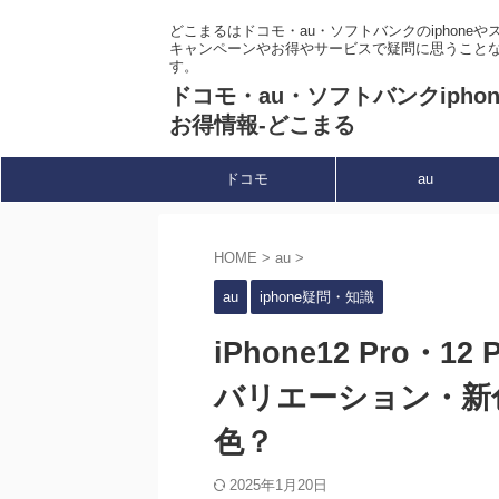
どこまるはドコモ・au・ソフトバンクのiphone
キャンペーンやお得やサービスで疑問に思うこと
す。
ドコモ・au・ソフトバンクipho
お得情報-どこまる
ドコモ
au
HOME
>
au
>
au
iphone疑問・知識
iPhone12 Pro・
バリエーション・新
色？
2025年1月20日