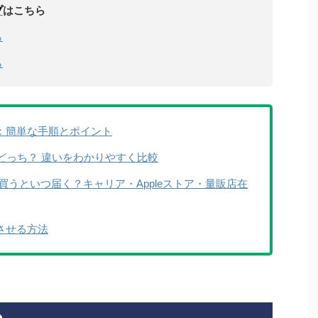
プ
はこちら
ら
ら
法：簡単な手順とポイント
うべきはどっち？ 違いをわかりやすく比較
今から買うといつ届く？キャリア・Appleストア・量販店在
身させる方法