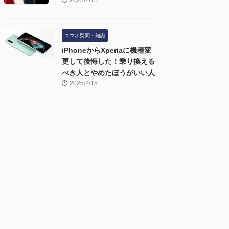
2025/2/15
スマホ疑問・知識
iPhoneからXperiaに機種変
更して後悔した！乗り換える
べき人とやめたほうがいい人
2025/2/15