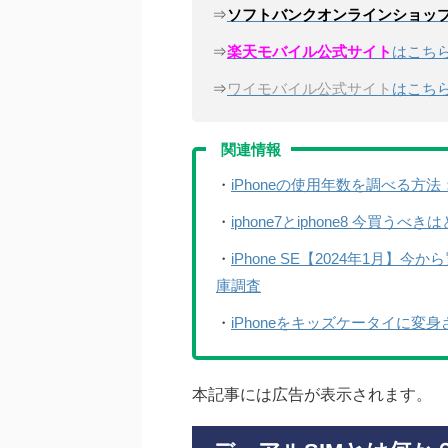
⇒
ソフトバンクオンラインショッ
⇒
楽天モバイル公式サイト
はこち
⇒
ワイモバイル公式サイト
はこち
関連情報
・
iPhoneの使用年数を調べる方
・
iphone7とiphone8 今買
・
iPhone SE【2024年1月】
庫調査
・
iPhoneをキッズケータイに変
本記事には広告が表示されます。