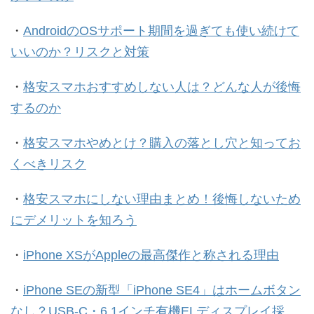
・
AndroidのOSサポート期間を過ぎても使い続けて
いいのか？リスクと対策
・
格安スマホおすすめしない人は？どんな人が後悔
するのか
・
格安スマホやめとけ？購入の落とし穴と知ってお
くべきリスク
・
格安スマホにしない理由まとめ！後悔しないため
にデメリットを知ろう
・
iPhone XSがAppleの最高傑作と称される理由
・
iPhone SEの新型「iPhone SE4」はホームボタン
なし？USB-C・6.1インチ有機ELディスプレイ採