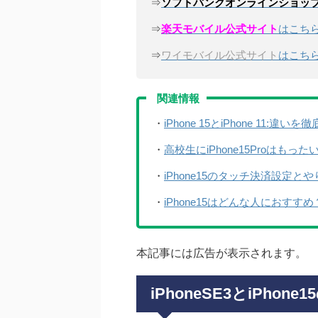
⇒
ソフトバンクオンラインショッ
⇒
楽天モバイル公式サイト
はこち
⇒
ワイモバイル公式サイト
はこち
関連情報
・
iPhone 15とiPhone 11:
・
高校生にiPhone15Proはも
・
iPhone15のタッチ決済設定
・
iPhone15はどんな人におす
本記事には広告が表示されます。
iPhoneSE3とiPhon