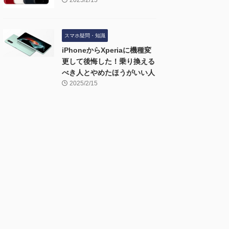
2025/2/15
スマホ疑問・知識
iPhoneからXperiaに機種変
更して後悔した！乗り換える
べき人とやめたほうがいい人
2025/2/15