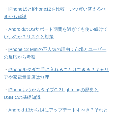
・
iPhone15とiPhone12を比較！いつ買い替えるべ
きかも解説
・
AndroidのOSサポート期間を過ぎても使い続けて
いいのか？リスクと対策
・
iPhone 12 Miniの不人気の理由：市場とユーザー
の反応から考察
・
iPhoneをタダで手に入れることはできる？キャリ
アや家電量販店は無理
・
iPhoneいつからタイプC？Lightningの歴史と
USB-Cの基礎知識
・
Android 13から14にアップデートすべき？それと