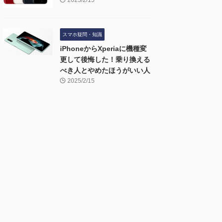
2025/2/15
スマホ疑問・知識
iPhoneからXperiaに機種変
更して後悔した！乗り換える
べき人とやめたほうがいい人
2025/2/15