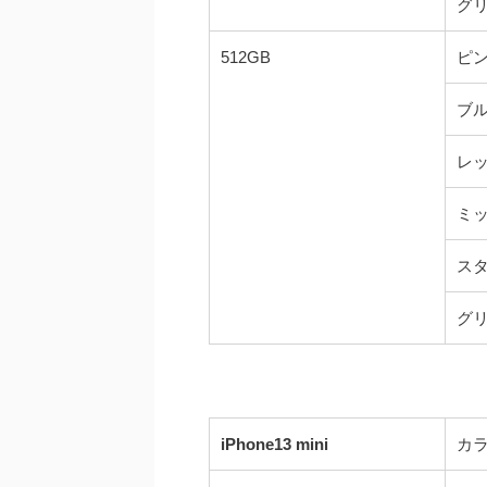
グ
512GB
ピ
ブ
レ
ミ
ス
グ
iPhone13 mini
カ