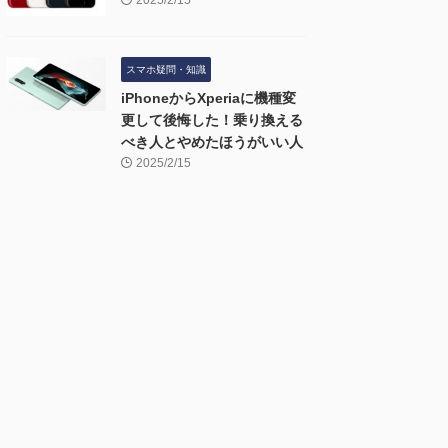
2025/2/15
スマホ疑問・知識
iPhoneからXperiaに機種変
更して後悔した！乗り換える
べき人とやめたほうがいい人
2025/2/15