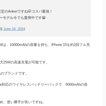
のAnkerですね🤭コスパ最強！
ーモデル今でも愛用中です😁
0)
June 16, 2024
edux 25Wは、10000mAhの容量を持ち、iPhone 15を約2回フル充
応で、最大25Wの高速充電が可能です。
で人気のブランドです。
tは、MagSafe対応のワイヤレスバッテリーパックで、5000mAhの容
るため、使い勝手が良いですね。