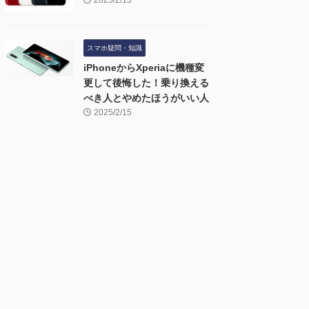
2025/2/15
スマホ疑問・知識
iPhoneからXperiaに機種変
更して後悔した！乗り換える
べき人とやめたほうがいい人
2025/2/15