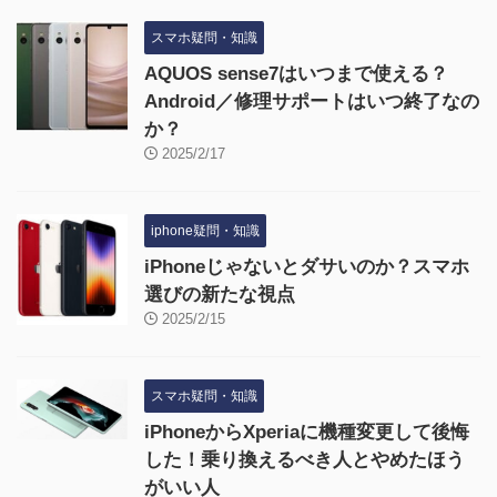
スマホ疑問・知識
AQUOS sense7はいつまで使える？
Android／修理サポートはいつ終了なの
か？
2025/2/17
iphone疑問・知識
iPhoneじゃないとダサいのか？スマホ
選びの新たな視点
2025/2/15
スマホ疑問・知識
iPhoneからXperiaに機種変更して後悔
した！乗り換えるべき人とやめたほう
がいい人