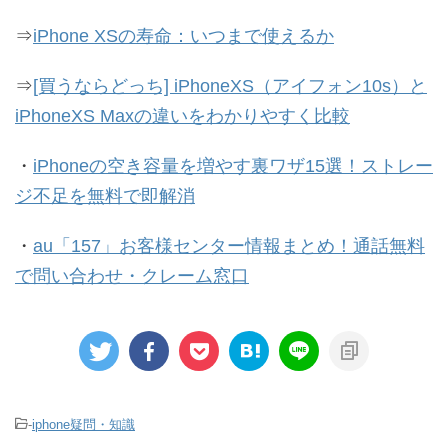
⇒
iPhone XSの寿命：いつまで使えるか
⇒
[買うならどっち] iPhoneXS（アイフォン10s）と
iPhoneXS Maxの違いをわかりやすく比較
・
iPhoneの空き容量を増やす裏ワザ15選！ストレー
ジ不足を無料で即解消
・
au「157」お客様センター情報まとめ！通話無料
で問い合わせ・クレーム窓口
-
iphone疑問・知識