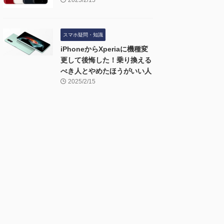
2025/2/15
スマホ疑問・知識
iPhoneからXperiaに機種変
更して後悔した！乗り換える
べき人とやめたほうがいい人
2025/2/15