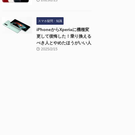
2025/2/15
スマホ疑問・知識
iPhoneからXperiaに機種変
更して後悔した！乗り換える
べき人とやめたほうがいい人
2025/2/15