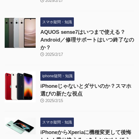
2025/2/17
スマホ疑問・知識
AQUOS sense7はいつまで使える？
Android／修理サポートはいつ終了なの
か？
2025/2/17
iphone疑問・知識
iPhoneじゃないとダサいのか？スマホ
選びの新たな視点
2025/2/15
スマホ疑問・知識
iPhoneからXperiaに機種変更して後悔