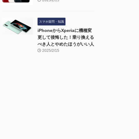
2025/2/15
スマホ疑問・知識
iPhoneからXperiaに機種変
更して後悔した！乗り換える
べき人とやめたほうがいい人
2025/2/15