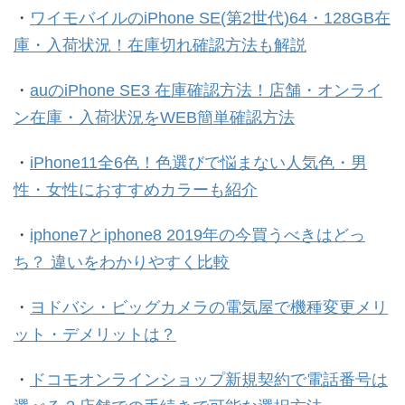
・
ワイモバイルのiPhone SE(第2世代)64・128GB在
庫・入荷状況！在庫切れ確認方法も解説
・
auのiPhone SE3 在庫確認方法！店舗・オンライ
ン在庫・入荷状況をWEB簡単確認方法
・
iPhone11全6色！色選びで悩まない人気色・男
性・女性におすすめカラーも紹介
・
iphone7とiphone8 2019年の今買うべきはどっ
ち？ 違いをわかりやすく比較
・
ヨドバシ・ビッグカメラの電気屋で機種変更メリ
ット・デメリットは？
・
ドコモオンラインショップ新規契約で電話番号は