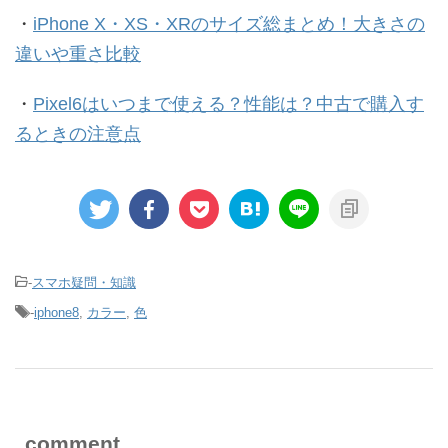
・
iPhone X・XS・XRのサイズ総まとめ！大きさの
違いや重さ比較
・
Pixel6はいつまで使える？性能は？中古で購入す
るときの注意点
-
スマホ疑問・知識
-
iphone8
,
カラー
,
色
comment