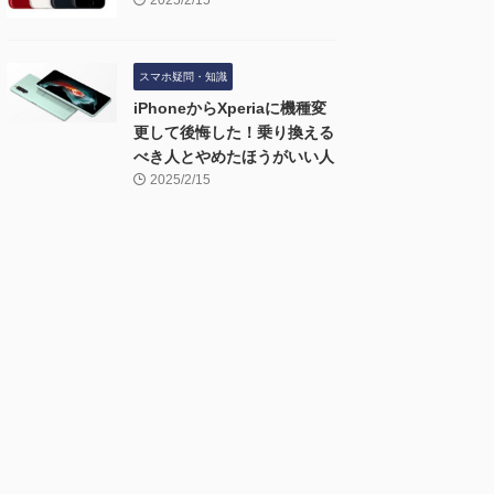
2025/2/15
スマホ疑問・知識
iPhoneからXperiaに機種変
更して後悔した！乗り換える
べき人とやめたほうがいい人
2025/2/15