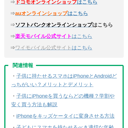
⇒
ドコモオンラインショップ
はこちら
⇒
auオンラインショップ
はこちら
⇒
ソフトバンクオンラインショップ
はこちら
⇒
楽天モバイル公式サイト
はこちら
⇒
ワイモバイル公式サイト
はこちら
関連情報
・
子供に持たせるスマホはiPhoneとAndroidど
っちがいい？メリットとデメリット
・
子供にiPhoneを買うならどの機種？学割や
安く買う方法も解説
・
iPhoneをキッズケータイに変身させる方法
・
子どもにスマホを持たせるべき適切な年齢