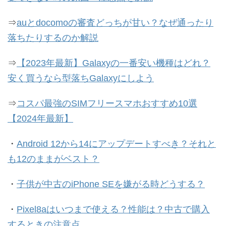
⇒
auとdocomoの審査どっちが甘い？なぜ通ったり
落ちたりするのか解説
⇒
【2023年最新】Galaxyの一番安い機種はどれ？
安く買うなら型落ちGalaxyにしよう
⇒
コスパ最強のSIMフリースマホおすすめ10選
【2024年最新】
・
Android 12から14にアップデートすべき？それと
も12のままがベスト？
・
子供が中古のiPhone SEを嫌がる時どうする？
・
Pixel8aはいつまで使える？性能は？中古で購入
するときの注意点