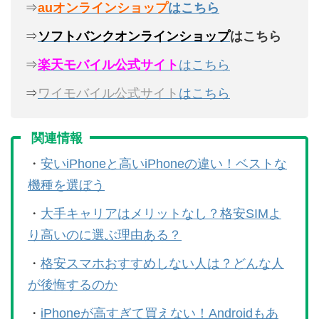
⇒
auオンラインショップ
はこちら
⇒
ソフトバンクオンラインショップ
はこちら
⇒
楽天モバイル公式サイト
はこちら
⇒
ワイモバイル公式サイト
はこちら
関連情報
・
安いiPhoneと高いiPhoneの違い！ベストな
機種を選ぼう
・
大手キャリアはメリットなし？格安SIMよ
り高いのに選ぶ理由ある？
・
格安スマホおすすめしない人は？どんな人
が後悔するのか
・
iPhoneが高すぎて買えない！Androidもあ