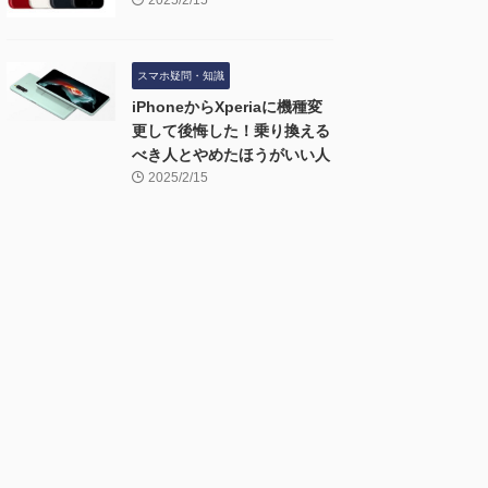
2025/2/15
スマホ疑問・知識
iPhoneからXperiaに機種変
更して後悔した！乗り換える
べき人とやめたほうがいい人
2025/2/15