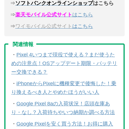
⇒
ソフトバンクオンラインショップ
はこちら
⇒
楽天モバイル公式サイト
はこちら
⇒
ワイモバイル公式サイト
はこちら
関連情報
・
Pixel 4いつまで現役で使える？まだ使うた
めの注意点！OSアップデート期限・バッテリ
ー交換できる？
・
iPhoneからPixelに機種変更で後悔した！乗
り換えるべき人とやめたほうがいい人
・
Google Pixel 8aの入荷状況！店頭在庫あ
り・なし？入荷待ちやいつ納期か調べる方法
・
Google Pixelを安く買う方法！お得に購入