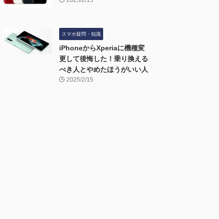
2025/2/15
スマホ疑問・知識
iPhoneからXperiaに機種変
更して後悔した！乗り換える
べき人とやめたほうがいい人
2025/2/15