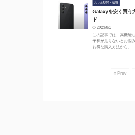
スマホ疑問・知識
Galaxyを安く
ド
2023/8/1
この記事では、高機能なS
予算が足りないとお悩み
お得な購入方法から、 ..
« Prev