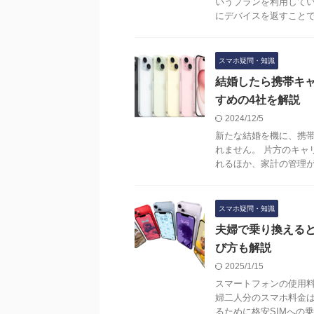
いうプランを利用してい
にデバイスを返すことで、残
スマホ疑問・知識
結婚したら携帯キ
すめの4社を解説
2024/12/5
新たな結婚を機に、携
れません。 片方のキャ
れるほか、家計の管理が簡
スマホ疑問・知識
夫婦で乗り換えると
び方も解説
2025/1/15
スマートフォンの使用料
婦二人分のスマホ料金
るために格安SIMへの乗り