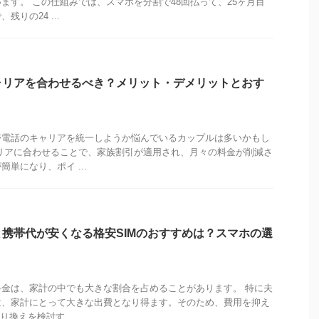
ます。 この仕組みでは、スマホを分割で48回払って、25ヶ月目
りの24 ...
ャリアを合わせるべき？メリット・デメリットとおす
帯電話のキャリアを統一しようか悩んでいるカップルは多いかもし
リアに合わせることで、家族割引が適用され、月々の料金が削減さ
単になり、ポイ ...
携帯代が安くなる格安SIMのおすすめは？スマホの選
金は、家計の中でも大きな割合を占めることがあります。 特に夫
は、家計にとって大きな出費となり得ます。そのため、費用を抑え
換えを検討す ...