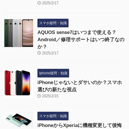
2025/2/17
スマホ疑問・知識
AQUOS sense7はいつまで使える？
Android／修理サポートはいつ終了なの
か？
2025/2/17
iphone疑問・知識
iPhoneじゃないとダサいのか？スマホ
選びの新たな視点
2025/2/15
スマホ疑問・知識
iPhoneからXperiaに機種変更して後悔