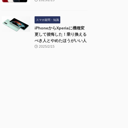
2025/2/15
スマホ疑問・知識
iPhoneからXperiaに機種変
更して後悔した！乗り換える
べき人とやめたほうがいい人
2025/2/15