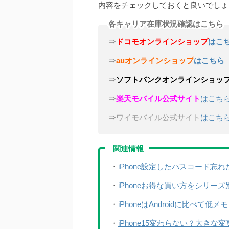
内容をチェックしておくと良いでしょ
各キャリア在庫状況確認はこちら
⇒
ドコモオンラインショップ
はこ
⇒
auオンラインショップ
はこちら
⇒
ソフトバンクオンラインショッ
⇒
楽天モバイル公式サイト
はこち
⇒
ワイモバイル公式サイト
はこち
関連情報
・
iPhone設定したパスコード
・
iPhoneお得な買い方をシリ
・
iPhoneはAndroidに比べ
・
iPhone15変わらない？大きな