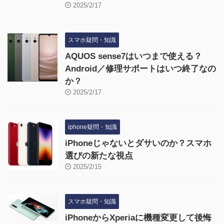
2025/2/17
スマホ疑問・知識
AQUOS sense7はいつまで使える？
Android／修理サポートはいつ終了なの
か？
2025/2/17
iphone疑問・知識
iPhoneじゃないとダサいのか？スマホ
選びの新たな視点
2025/2/15
スマホ疑問・知識
iPhoneからXperiaに機種変更して後悔