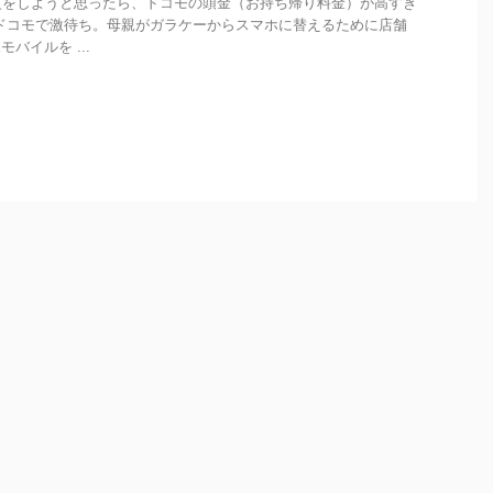
更をしようと思ったら、ドコモの頭金（お持ち帰り料金）が高すぎ
ドコモで激待ち。母親がガラケーからスマホに替えるために店舗
モバイルを ...